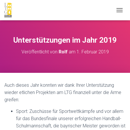
N
A
V
I
G
Unterstützungen im Jahr 2019
A
T
Veröffentlicht von
Rolf
am
1. Februar 2019
I
O
N
U
M
S
Auch dieses Jahr konnten wir dank Ihrer Unterstützung
C
H
wieder etlichen Projekten am LTG finanziell unter die Arme
A
greifen:
L
T
Sport: Zuschüsse für Sportwettkämpfe und vor allem
E
für das Bundesfinale unserer erfolgreichen Handball-
N
Schulmannschaft, die bayrischer Meister geworden ist