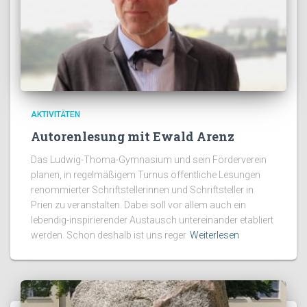
AKTIVITÄTEN
Autorenlesung mit Ewald Arenz
Das Ludwig-Thoma-Gymnasium und sein Förderverein
planen, in regelmäßigem Turnus öffentliche Lesungen
renommierter Schriftstellerinnen und Schriftsteller in
Prien zu veranstalten. Dabei soll vor allem auch ein
lebendig-inspirierender Austausch untereinander etabliert
werden. Schon deshalb ist uns reger
Weiterlesen