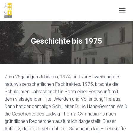
N
A
V
I
G
Geschichte bis 1975
A
T
I
O
N
U
Zum 25-jährigen Jubiläum, 1974, und zur Einweihung des
M
S
naturwissenschaftlichen Fachtraktes, 1975, brachte die
C
Schule ihren Jahresbericht in Form einer Festschrift mit
H
dem vielsagenden Titel „Werden und Vollendung“ heraus.
A
L
Darin hat der damalige Schulleiter Dr. lic Hans-German Weiß
T
die Geschichte des Ludwig-Thoma-Gymnasiums nach
E
gründlichen Recherchen ausführlich dargestellt. Dieser
N
Aufsatz, der noch sehr nah am Geschehen lag – Lehrkräfte